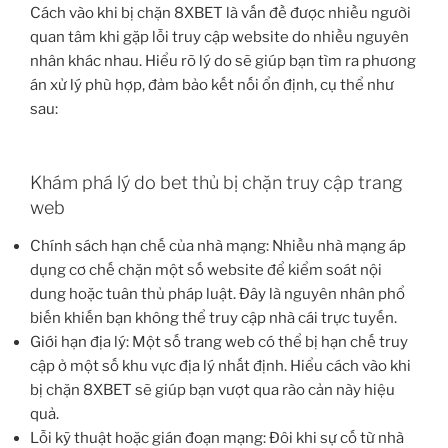
Cách vào khi bị chặn 8XBET là vấn đề được nhiều người
quan tâm khi gặp lỗi truy cập website do nhiều nguyên
nhân khác nhau. Hiểu rõ lý do sẽ giúp bạn tìm ra phương
án xử lý phù hợp, đảm bảo kết nối ổn định, cụ thể như
sau:
Khám phá lý do bet thủ bị chặn truy cập trang
web
Chính sách hạn chế của nhà mạng: Nhiều nhà mạng áp
dụng cơ chế chặn một số website để kiểm soát nội
dung hoặc tuân thủ pháp luật. Đây là nguyên nhân phổ
biến khiến bạn không thể truy cập nhà cái trực tuyến.
Giới hạn địa lý: Một số trang web có thể bị hạn chế truy
cập ở một số khu vực địa lý nhất định. Hiểu cách vào khi
bị chặn 8XBET sẽ giúp bạn vượt qua rào cản này hiệu
quả.
Lỗi kỹ thuật hoặc gián đoạn mạng: Đôi khi sự cố từ nhà