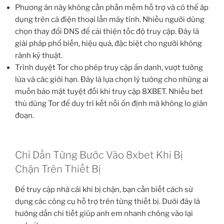
Phương án này không cần phần mềm hỗ trợ và có thể áp
dụng trên cả điện thoại lẫn máy tính. Nhiều người dùng
chọn thay đổi DNS để cải thiện tốc độ truy cập. Đây là
giải pháp phổ biến, hiệu quả, đặc biệt cho người không
rành kỹ thuật.
Trình duyệt Tor cho phép truy cập ẩn danh, vượt tường
lửa và các giới hạn. Đây là lựa chọn lý tưởng cho những ai
muốn bảo mật tuyệt đối khi truy cập 8XBET. Nhiều bet
thủ dùng Tor để duy trì kết nối ổn định mà không lo gián
đoạn.
Chỉ Dẫn Từng Bước Vào 8xbet Khi Bị
Chặn Trên Thiết Bị
Để truy cập nhà cái khi bị chặn, bạn cần biết cách sử
dụng các công cụ hỗ trợ trên từng thiết bị. Dưới đây là
hướng dẫn chi tiết giúp anh em nhanh chóng vào lại