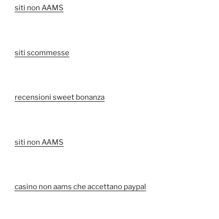
siti non AAMS
siti scommesse
recensioni sweet bonanza
siti non AAMS
casino non aams che accettano paypal