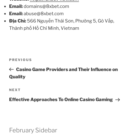
Email:
domains@8xbet.com
Email:
abuse@8xbet.com
Địa Chỉ:
566 Nguyễn Thái Sơn, Phường 5, Gò Vấp,
Thành phố Hồ Chí Minh, Vietnam
Post
Previous
PREVIOUS
navigation
Post
Casino Game Providers and Their Influence on
Quality
Next
NEXT
Post
Effective Approaches To Online Casino Gaming
February Sidebar