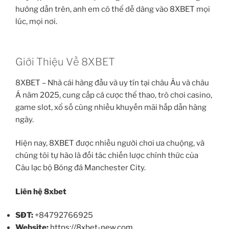
hướng dẫn trên, anh em có thể dễ dàng vào 8XBET mọi
lúc, mọi nơi.
Giới Thiệu Về 8XBET
8XBET – Nhà cái hàng đầu và uy tín tại châu Âu và châu
Á năm 2025, cung cấp cá cược thể thao, trò chơi casino,
game slot, xổ số cùng nhiều khuyến mãi hấp dẫn hàng
ngày.
Hiện nay, 8XBET được nhiều người chơi ưa chuộng, và
chúng tôi tự hào là đối tác chiến lược chính thức của
Câu lạc bộ Bóng đá Manchester City.
Liên hệ 8xbet
SĐT:
+84792766925
Website:
https://8xbet-new.com