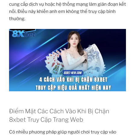
cung cấp dịch vụ hoặc hệ thống mạng làm gián đoạn kết
nối. Điều này khiến anh em không thể truy cập bình
thường.
Điểm Mặt Các Cách Vào Khi Bị Chặn
8xbet Truy Cập Trang Web
Có nhiều phương pháp giúp người chơi truy cập vào